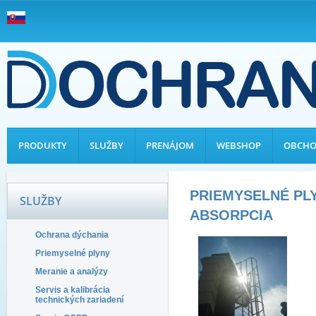
PRODUKTY
SLUŽBY
PRENÁJOM
WEBSHOP
OBCHO
PRIEMYSELNÉ PLYN
SLUŽBY
ABSORPCIA
Ochrana dýchania
Priemyselné plyny
Meranie a analýzy
Servis a kalibrácia
technických zariadení