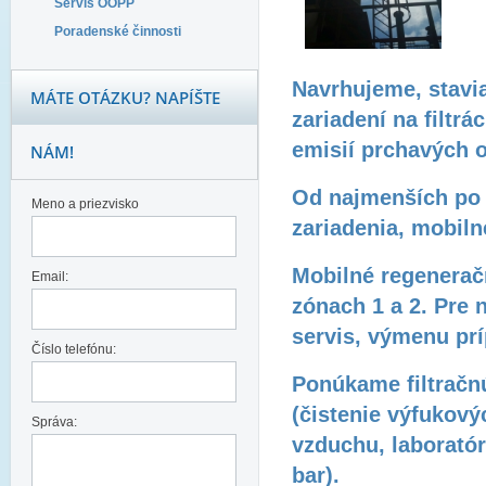
Servis OOPP
Poradenské činnosti
Navrhujeme, stavi
MÁTE OTÁZKU? NAPÍŠTE
zariadení na filtrá
emisií
prchavých o
NÁM!
Od najmenších po 
Meno a priezvisko
zariadenia, mobiln
Mobilné regenerač
Email:
zónach 1 a 2. Pre
servis, výmenu prí
Číslo telefónu:
Ponúkame filtračn
(čistenie výfukov
Správa:
vzduchu, laboratór
bar).